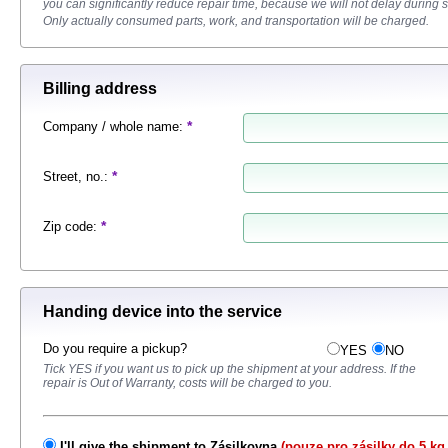
you can significantly reduce repair time, because we will not delay during 
Only actually consumed parts, work, and transportation will be charged.
Billing address
*
Company / whole name
:
*
Street, no.
:
*
Zip code
:
Handing device into the service
Do you require a pickup?
YES
NO
Tick ​​YES if you want us to pick up the shipment at your address.
If the
repair is Out of Warranty, costs will be charged to you.
I'll give the shipment to Zásilkovna
(pouze pro zásilky do 5 kg