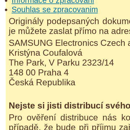
Informace o zpracovani
Souhlas se zpracovanim
Originály podepsaných dokume
je můžete zaslat přímo na adre
SAMSUNG Electronics Czech an
Kristýna Coufalová
The Park, V Parku 2323/14
148 00 Praha 4
Česká Republika
Nejste si jisti distribucí svéh
Pro ověření distribuce nás k
případě, že bude při příjmu zař